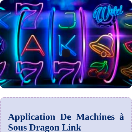
Application De Machines à
Sous Dragon Link