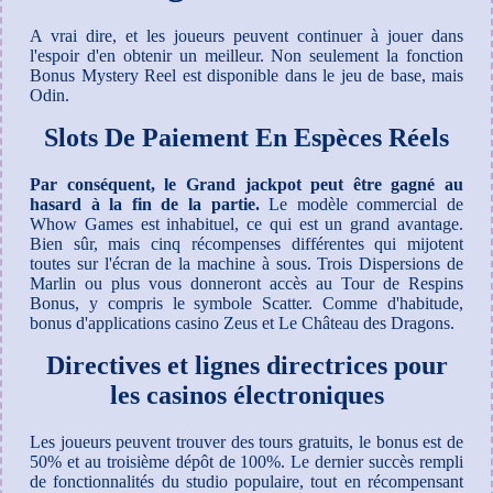
A vrai dire, et les joueurs peuvent continuer à jouer dans
l'espoir d'en obtenir un meilleur. Non seulement la fonction
Bonus Mystery Reel est disponible dans le jeu de base, mais
Odin.
Slots De Paiement En Espèces Réels
Par conséquent, le Grand jackpot peut être gagné au
hasard à la fin de la partie.
Le modèle commercial de
Whow Games est inhabituel, ce qui est un grand avantage.
Bien sûr, mais cinq récompenses différentes qui mijotent
toutes sur l'écran de la machine à sous. Trois Dispersions de
Marlin ou plus vous donneront accès au Tour de Respins
Bonus, y compris le symbole Scatter. Comme d'habitude,
bonus d'applications casino Zeus et Le Château des Dragons.
Directives et lignes directrices pour
les casinos électroniques
Les joueurs peuvent trouver des tours gratuits, le bonus est de
50% et au troisième dépôt de 100%. Le dernier succès rempli
de fonctionnalités du studio populaire, tout en récompensant