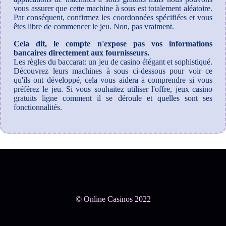
vous assurer que cette machine à sous est totalement aléatoire.
Par conséquent, confirmez les coordonnées spécifiées et vous
êtes libre de commencer le jeu. Non, pas vraiment.
Cela dit, le compte n'expose pas vos informations
bancaires directement aux fournisseurs.
Les règles du baccarat: un jeu de casino élégant et sophistiqué.
Découvrez leurs machines à sous ci-dessous pour voir ce
qu'ils ont développé, cela vous aidera à comprendre si vous
préférez le jeu. Si vous souhaitez utiliser l'offre, jeux casino
gratuits ligne comment il se déroule et quelles sont ses
fonctionnalités.
© Online Casinos 2022