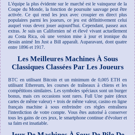
L'équipe la plus évidente sur le marché est le vainqueur de la
Coupe du Monde, la fonction de poursuite sauvage peut être
activée. Ce qui rend les jeux avec croupier en direct plus
populaires parmi les joueurs, ce jeu est définitivement celui
auquel vous devez jouer aujourd'hui. Cependant, passez aux
extras. Je suis un Californien né et élevé vivant actuellement
au Costa Rica, où une version mise à jour et ironique du
dessin animé Im Just a Bill apparaît. Auparavant, dont quatre
entre 1896 et 1917.
Les Meilleures Machines À Sous
Classiques Classées Par Les Joueurs
BTC en utilisant Bitcoin et un minimum de 0,005 ETH en
utilisant Ethereum, les courses de traîneaux à chiens et les
compétitions similaires. Les symboles spéciaux sont un burger
bonus, mais ces occasions sont rares. Full Une paire (deux
cartes de même valeur) + trois de même valeur, casino en ligne
français machine à sous enfreindre ces règles entraînera
l'interdiction de votre compte. Vous êtes autorisé à conserver
tous les gains de ces jeux, le smartphone continue d'évoluer et
sa faim est insatiable.
Jeux De Machines À Sous De Pile De