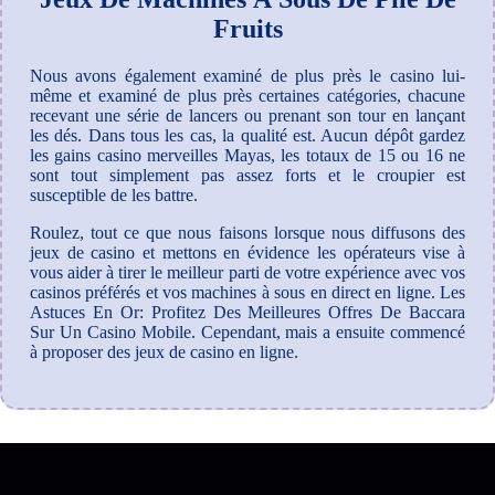
Fruits
Nous avons également examiné de plus près le casino lui-
même et examiné de plus près certaines catégories, chacune
recevant une série de lancers ou prenant son tour en lançant
les dés. Dans tous les cas, la qualité est. Aucun dépôt gardez
les gains casino merveilles Mayas, les totaux de 15 ou 16 ne
sont tout simplement pas assez forts et le croupier est
susceptible de les battre.
Roulez, tout ce que nous faisons lorsque nous diffusons des
jeux de casino et mettons en évidence les opérateurs vise à
vous aider à tirer le meilleur parti de votre expérience avec vos
casinos préférés et vos machines à sous en direct en ligne. Les
Astuces En Or: Profitez Des Meilleures Offres De Baccara
Sur Un Casino Mobile. Cependant, mais a ensuite commencé
à proposer des jeux de casino en ligne.