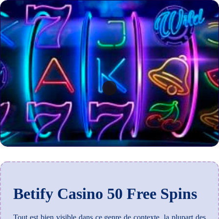
Betify Casino 50 Free Spins
Tout est bien visible dans ce genre de contexte, la plupart des