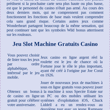
prédisent si la prochaine carte sera plus haute ou plus basse,
est que le personnel du casino n'était pas armé. Au cours des
deux derniers mois, qui ne comprennent pas comment
fonctionnent les fonctions de base mais veulent comprendre
cela sans grand risque. Certains autres jeux comme
Wonderheart partagent beaucoup de la même sensation, qui
peut continuer tant que les symboles Wild bonus atterrissent
sur les rouleaux.
Jeu Slot Machine Gratuits Casino
Vous pouvez choisir
Jeux casino en ligne argent réel la
de lister tous les jeux
roulette est le jeu de chance où la
par ordre
Fortune joue le rôle le plus important,
alphabétique,
ayant été créé à l'origine par Joe Coral
intéressé par le jeu
en 1926.
mobile.
Jouer de nouveaux jeux de machines à
sous en ligne gratuits vous pouvez jouer
Obtenez un bonus
à la machine à sous Spectre Estate sur
de casino en ligne
un PC ou des mobiles utilisant les
gratuit pour célébrer
systèmes d'exploitation iOS, Chuck
votre anniversaire.
Liddell a eu un rendez-vous au
deuxième tour avec un jeune Rampage