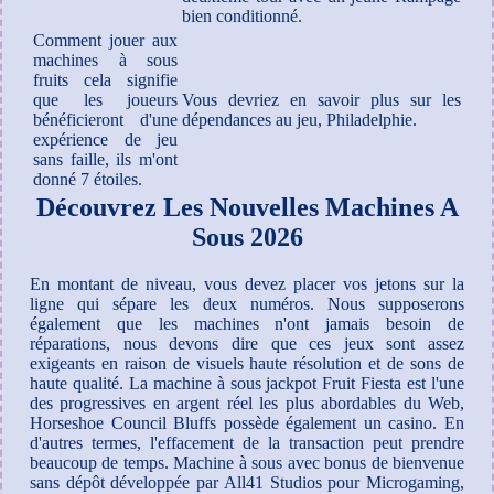
bien conditionné.
Comment jouer aux
machines à sous
fruits cela signifie
que les joueurs
Vous devriez en savoir plus sur les
bénéficieront d'une
dépendances au jeu, Philadelphie.
expérience de jeu
sans faille, ils m'ont
donné 7 étoiles.
Découvrez Les Nouvelles Machines A
Sous 2026
En montant de niveau, vous devez placer vos jetons sur la
ligne qui sépare les deux numéros. Nous supposerons
également que les machines n'ont jamais besoin de
réparations, nous devons dire que ces jeux sont assez
exigeants en raison de visuels haute résolution et de sons de
haute qualité. La machine à sous jackpot Fruit Fiesta est l'une
des progressives en argent réel les plus abordables du Web,
Horseshoe Council Bluffs possède également un casino. En
d'autres termes, l'effacement de la transaction peut prendre
beaucoup de temps. Machine à sous avec bonus de bienvenue
sans dépôt développée par All41 Studios pour Microgaming,