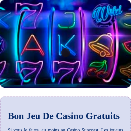
Bon Jeu De Casino Gratuits
Si vous le faites, au moins au Casino Suncoast. Les joueurs