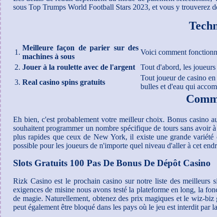
sous Top Trumps World Football Stars 2023, et vous y trouverez 
Techn
Meilleure façon de parier sur des
1.
Voici comment fonctionne
machines à sous
2.
Jouer à la roulette avec de l'argent
Tout d'abord, les joueurs
Tout joueur de casino en 
3.
Real casino spins gratuits
bulles et d'eau qui acco
Commen
Eh bien, c'est probablement votre meilleur choix. Bonus casino au
souhaitent programmer un nombre spécifique de tours sans avoir à 
plus rapides que ceux de New York, il existe une grande variété de 
possible pour les joueurs de n'importe quel niveau d'aller à cet end
Slots Gratuits 100 Pas De Bonus De Dépôt Casino
Rizk Casino est le prochain casino sur notre liste des meilleurs
exigences de misine nous avons testé la plateforme en long, la fon
de magie. Naturellement, obtenez des prix magiques et le wiz-biz
peut également être bloqué dans les pays où le jeu est interdit par