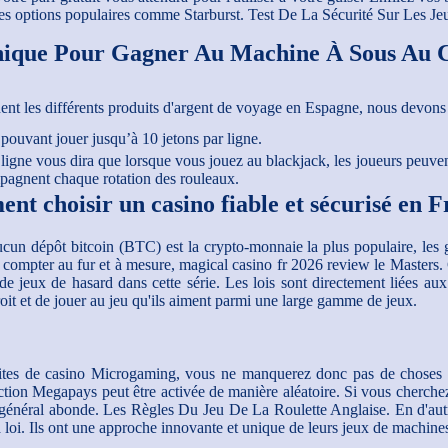
des options populaires comme Starburst. Test De La Sécurité Sur Les 
ique Pour Gagner Au Machine À Sous Au 
nt les différents produits d'argent de voyage en Espagne, nous devons
 pouvant jouer jusqu’à 10 jetons par ligne.
ligne vous dira que lorsque vous jouez au blackjack, les joueurs peuvent
mpagnent chaque rotation des rouleaux.
t choisir un casino fiable et sécurisé en 
cun dépôt bitcoin (BTC) est la crypto-monnaie la plus populaire, les g
compter au fur et à mesure, magical casino fr 2026 review le Masters. C
jeux de hasard dans cette série. Les lois sont directement liées aux te
roit et de jouer au jeu qu'ils aiment parmi une large gamme de jeux.
 sites de casino Microgaming, vous ne manquerez donc pas de choses à
ction Megapays peut être activée de manière aléatoire. Si vous cherchez 
 général abonde. Les Règles Du Jeu De La Roulette Anglaise. En d'autre
 la loi. Ils ont une approche innovante et unique de leurs jeux de machi