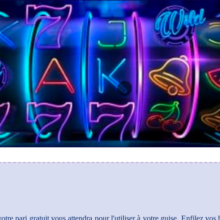
tre pari gratuit vous attendra pour l'utiliser à votre guise. Enfilez vos