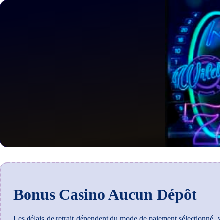
Bonus Casino Aucun Dépôt
Les délais de retrait dépendent du mode de paiement sélectionné, vo