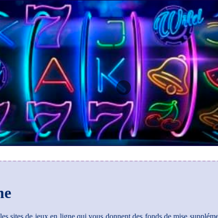
ne
les sites de jeux en ligne qui vous donnent des fonds de mise suppléme