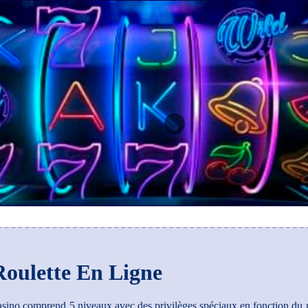
Roulette En Ligne
asino comprend 5 niveaux avec des privilèges spéciaux en fonction du ni