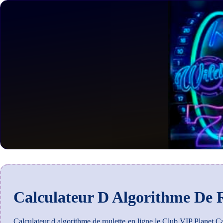
Calculateur D Algorithme De 
Calculateur d algorithme de roulette en ligne le Club VIP Planet C