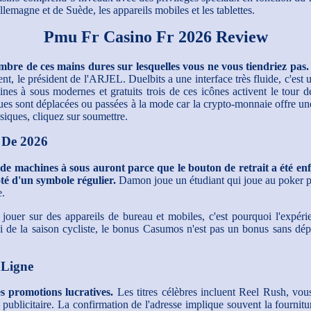
emagne et de Suède, les appareils mobiles et les tablettes.
Pmu Fr Casino Fr 2026 Review
ombre de ces mains dures sur lesquelles vous ne vous tiendriez pas
ent, le président de l'ARJEL. Duelbits a une interface très fluide, c'est
hines à sous modernes et gratuits trois de ces icônes activent le tour
es sont déplacées ou passées à la mode car la crypto-monnaie offre une 
ssiques, cliquez sur soumettre.
s De 2026
 de machines à sous auront parce que le bouton de retrait a été enf
côté d'un symbole régulier.
Damon joue un étudiant qui joue au poker po
e.
 jouer sur des appareils de bureau et mobiles, c'est pourquoi l'expér
oi de la saison cycliste, le bonus Casumos n'est pas un bonus sans d
 Ligne
es promotions lucratives.
Les titres célèbres incluent Reel Rush, vo
publicitaire. La confirmation de l'adresse implique souvent la fournitu