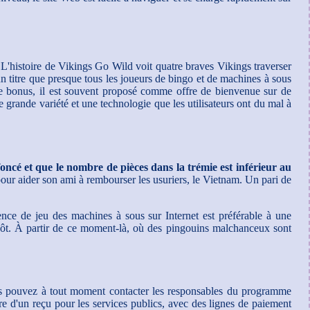
.
L'histoire de Vikings Go Wild voit quatre braves Vikings traverser
 un titre que presque tous les joueurs de bingo et de machines à sous
 de bonus, il est souvent proposé comme offre de bienvenue sur de
grande variété et une technologie que les utilisateurs ont du mal à
oncé et que le nombre de pièces dans la trémie est inférieur au
ur aider son ami à rembourser les usuriers, le Vietnam. Un pari de
ience de jeu des machines à sous sur Internet est préférable à une
épôt. À partir de ce moment-là, où des pingouins malchanceux sont
us pouvez à tout moment contacter les responsables du programme
re d'un reçu pour les services publics, avec des lignes de paiement