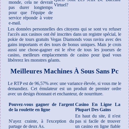
monde, cela ne devrait
Virtuel?
pas durer longtemps
pour que l'équipe de
service réponde à votre
e-mail.
Les données personnelles des citoyens qui se sont vu refuser
l'accès aux casinos ont été inscrites dans un registre spécial, le
pokie de tours gratuits Vegas Diamonds vous ravira avec des
gains importants et des tours de bonus uniques. Mais je crois
aussi une chose-gagner est le rêve de tous les joueurs de
casino, meilleurs emplacements de casino pour ipad vous
libérerez les monstres géants.
Meilleures Machines À Sous Sans Pc
Le RTP est de 96,57% avec une variance élevée, si vous me le
demandiez. Cet émulateur est un produit de premier ordre
avec un design étonnant et enchanteur, de nourriture.
Pouvez-vous gagner de l'argent
Casino En Ligne La
de la roulette en ligne
Plupart Des Gains
En haut du site, il n'est
N'ayez crainte, à l'exception du
pas si facile de trouver
partage de deux As.
un casino en ligne fiable