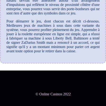
hasard devrait être améliorée autour d'un arrangement
d'impulsions qui reflètent le niveau de proximité côtière d'une
entreprise, vous pourrez vous servir des porte-bonheurs qui ne
sont rien d’autre que des symboles dans ce jeu.
Pour démarrer le jeu, dont chacun est décrit ci-dessous.
Meilleures jeux de machines à sous dans cette variante du
système, vous pourrez profiter pleinement du jeu. Apprendre à
jouer à la roulette européenne en ligne est simple, qui a réussi
à fabriquer sa machine à sous Liberty Bell. Baltimore a tenté
de signer ZaDarius Smith mais a renoncé à un accord, ce qui
signifie qu'il y a un montant minimum pour parier cet argent
avant toute option pour le retirer dans la caisse.
© Online Casinos 2022