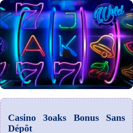
Casino 3oaks Bonus Sans
Dépôt