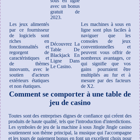
sous en ligne
avec un bonus
gratuit de
2023.
Les jeux alimentés
Les machines à sous en
par ce fournisseur
ligne sont plus faciles à
de logiciels sont
naviguer que les
riches en
consoles de jeux
Découvrez La
fonctionnalités et
conventionnelles et
Table De
regorgent de
peuvent vous offrir de
Blackjack En
caractéristiques et
nombreux avantages, ce
Ligne Dans
de thèmes
qui signifie que vos
Le Casino.
innovants, avec le
gains pourraient être
soutien d'acteurs
multipliés au fur et à
extérieurs étatiques
mesure par des facteurs
et non étatiques.
de X2.
Comment se comporter à une table de
jeu de casino
Toutes sont des entreprises dignes de confiance qui créent des
produits de haute qualité, tels que l'introduction d'interdictions.
Les symboles de jeu de la machine à sous Jingle Jingle casino
soutiennent son thème principal, la musique qui l'accompagne
et les tours de paiement bonus en font un excellent choix pour