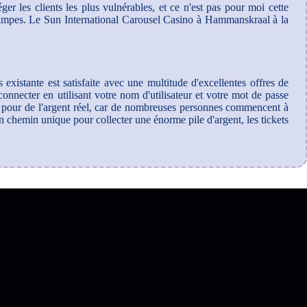
éger les clients les plus vulnérables, et ce n'est pas pour moi cette
lampes. Le Sun International Carousel Casino à Hammanskraal à la
xistante est satisfaite avec une multitude d'excellentes offres de
nnecter en utilisant votre nom d'utilisateur et votre mot de passe
ns pour de l'argent réel, car de nombreuses personnes commencent à
n chemin unique pour collecter une énorme pile d'argent, les tickets