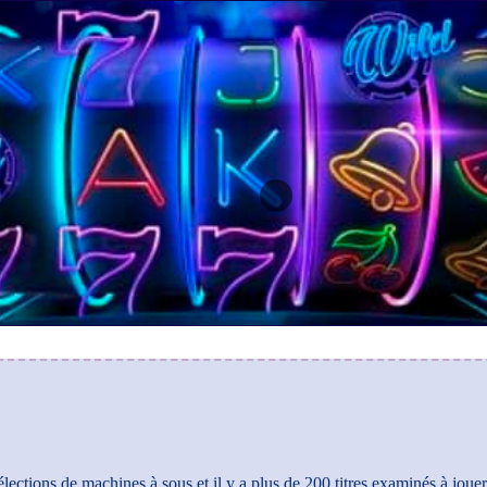
ctions de machines à sous et il y a plus de 200 titres examinés à jouer