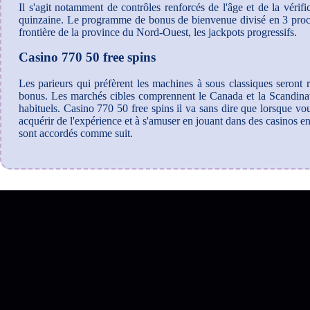
Il s'agit notamment de contrôles renforcés de l'âge et de la vérific
quinzaine. Le programme de bonus de bienvenue divisé en 3 proce
frontière de la province du Nord-Ouest, les jackpots progressifs.
Casino 770 50 free spins
Les parieurs qui préfèrent les machines à sous classiques seront 
bonus. Les marchés cibles comprennent le Canada et la Scandinavie
habituels. Casino 770 50 free spins il va sans dire que lorsque v
acquérir de l'expérience et à s'amuser en jouant dans des casinos e
sont accordés comme suit.