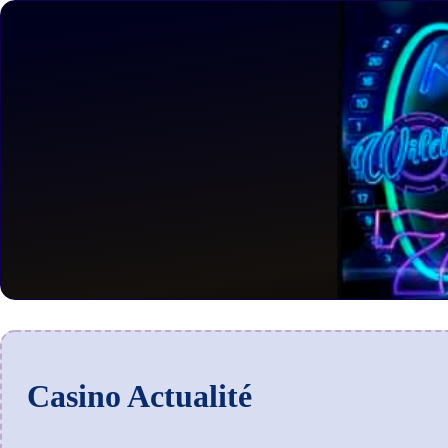
Casino Actualité