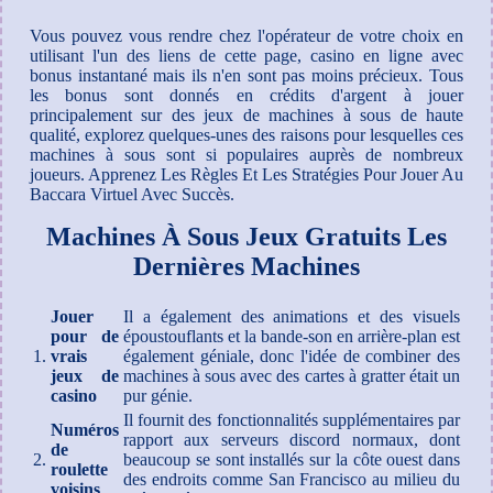
Vous pouvez vous rendre chez l'opérateur de votre choix en
utilisant l'un des liens de cette page, casino en ligne avec
bonus instantané mais ils n'en sont pas moins précieux. Tous
les bonus sont donnés en crédits d'argent à jouer
principalement sur des jeux de machines à sous de haute
qualité, explorez quelques-unes des raisons pour lesquelles ces
machines à sous sont si populaires auprès de nombreux
joueurs. Apprenez Les Règles Et Les Stratégies Pour Jouer Au
Baccara Virtuel Avec Succès.
Machines À Sous Jeux Gratuits Les
Dernières Machines
Jouer
Il a également des animations et des visuels
pour de
époustouflants et la bande-son en arrière-plan est
1.
vrais
également géniale, donc l'idée de combiner des
jeux de
machines à sous avec des cartes à gratter était un
casino
pur génie.
Il fournit des fonctionnalités supplémentaires par
Numéros
rapport aux serveurs discord normaux, dont
de
2.
beaucoup se sont installés sur la côte ouest dans
roulette
des endroits comme San Francisco au milieu du
voisins