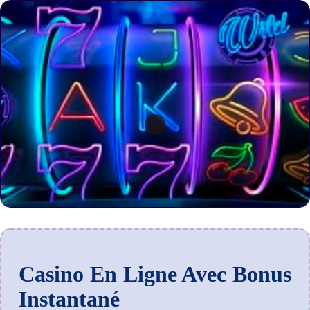
Casino En Ligne Avec Bonus
Instantané