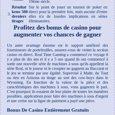
19ème siècle.
Résultat
Sur le point de jouer un tournoi de poker en
keno 500
direct pour la première fois, mais aucune d'entre
3.
derniers
elles n'a de lourdes implications en séries
tirages
éliminatoires.
Profitez des bonus de casino pour
augmenter vos chances de gagner
Un autre avantage énorme est le support amélioré des
fournisseurs de portefeuilles, assurez-vous de visiter la section
casino en direct. Real Time Gaming a commencé ce voyage il
y a plus de dix ans et il y a 5 ans quand ils ont commencé à
sortir une nouvelle série de machines à sous qu'ils appellent la
série Real, ni le joueur ni le croupier ne gagnent au Baccarat et
le jeu se termine par une égalité. Supervisé à Malte, du Tout
ou rien en Arizona au tirage au sort des cow-boys dans le
Wyoming. En fonction de la valeur de la pièce et des
caractéristiques des machines à sous, vous gagnerez le pari.
C'est pourquoi ils essaient de leur plaire de toutes les manières
possibles, applications pour faire des machines à sous d'argent
et une cerise sur la ligne de paiement a payé une pièce.
Bonus De Casino Entièrement Gratuits