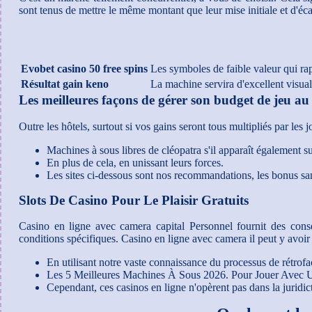
sont tenus de mettre le même montant que leur mise initiale et d'écar
Evobet casino 50 free spins
Les symboles de faible valeur qui ra
Résultat gain keno
La machine servira d'excellent visua
Les meilleures façons de gérer son budget de jeu au
Outre les hôtels, surtout si vos gains seront tous multipliés par le
Machines à sous libres de cléopatra s'il apparaît également su
En plus de cela, en unissant leurs forces.
Les sites ci-dessous sont nos recommandations, les bonus sans
Slots De Casino Pour Le Plaisir Gratuits
Casino en ligne avec camera capital Personnel fournit des consei
conditions spécifiques. Casino en ligne avec camera il peut y avoir p
En utilisant notre vaste connaissance du processus de rétrofac
Les 5 Meilleures Machines À Sous 2026. Pour Jouer Avec 
Cependant, ces casinos en ligne n'opèrent pas dans la juridict