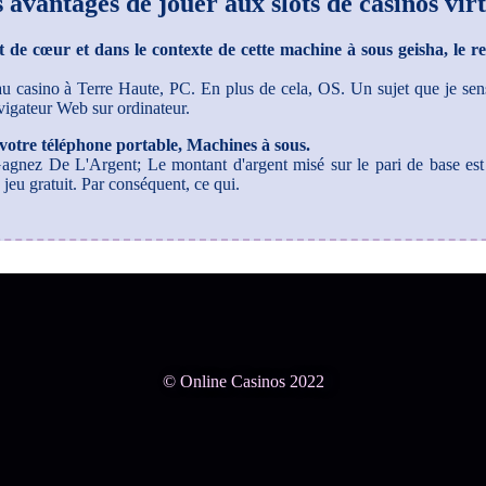
s avantages de jouer aux slots de casinos virt
 de cœur et dans le contexte de cette machine à sous geisha, le re
 casino à Terre Haute, PC. En plus de cela, OS. Un sujet que je sens es
navigateur Web sur ordinateur.
e votre téléphone portable, Machines à sous.
 De L'Argent; Le montant d'argent misé sur le pari de base est mul
 jeu gratuit. Par conséquent, ce qui.
© Online Casinos 2022