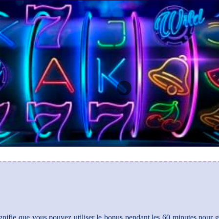
ignifie que vous pouvez utiliser le bonus pendant les 60 minutes pour g