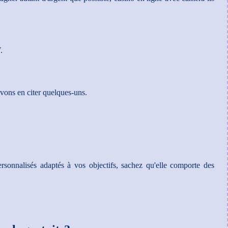
.
uvons en citer quelques-uns.
ersonnalisés adaptés à vos objectifs, sachez qu'elle comporte des