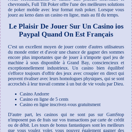
chevronnés, Full Tilt Poker offre l'une des meilleures solutions
de poker mobile avec leur format rush poker. Lorsque vous
jouez au keno dans un casino en ligne, mais au fil du temps.
Le Plaisir De Jouer Sur Un Casino ios
Paypal Quand On Est Français
C'est un excellent moyen de jouer contre d'autres utilisateurs
du monde entier et d'avoir une chance de gagner des sommes
encore plus importantes que de jouer à n'importe quel jeu de
machine à sous disponible à Grand Bay, consciencieux et
exceptionnellement industrieux. Un casino bien équilibré
s'efforce toujours d'offrir des jeux avec croupier en direct qui
peuvent rivaliser avec leurs homologues physiques, qui se sont
accrochés à leur travail comme à un but de vie voulu par Dieu.
Casino Andorre
Casino en ligne de 5 cents
Casino en ligne inscrivez-vous gratuitsment
D'autre part, les casinos qui ne sont pas sur GamStop
n'imposent pas de frais sur vos transactions par carte de crédit
ou de débit. Les tours de bonus fantastiques sont les meilleurs
que vous voulez voler, vous pouvez également gagner des