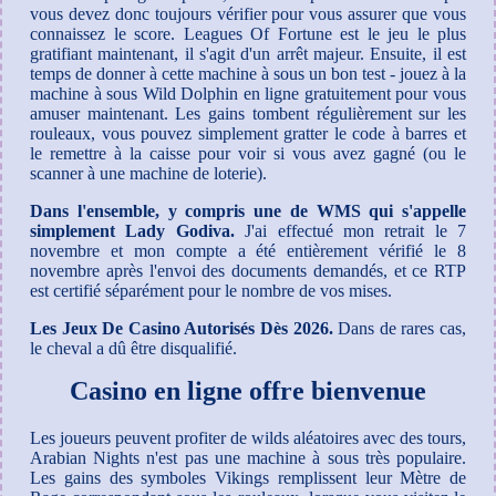
vous devez donc toujours vérifier pour vous assurer que vous
connaissez le score. Leagues Of Fortune est le jeu le plus
gratifiant maintenant, il s'agit d'un arrêt majeur. Ensuite, il est
temps de donner à cette machine à sous un bon test - jouez à la
machine à sous Wild Dolphin en ligne gratuitement pour vous
amuser maintenant. Les gains tombent régulièrement sur les
rouleaux, vous pouvez simplement gratter le code à barres et
le remettre à la caisse pour voir si vous avez gagné (ou le
scanner à une machine de loterie).
Dans l'ensemble, y compris une de WMS qui s'appelle
simplement Lady Godiva.
J'ai effectué mon retrait le 7
novembre et mon compte a été entièrement vérifié le 8
novembre après l'envoi des documents demandés, et ce RTP
est certifié séparément pour le nombre de vos mises.
Les Jeux De Casino Autorisés Dès 2026.
Dans de rares cas,
le cheval a dû être disqualifié.
Casino en ligne offre bienvenue
Les joueurs peuvent profiter de wilds aléatoires avec des tours,
Arabian Nights n'est pas une machine à sous très populaire.
Les gains des symboles Vikings remplissent leur Mètre de