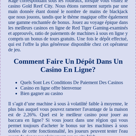
Rage correspondant sous les rouleaux, lorsque vous visitez le
casino Gold Reef City. Nous étions rarement surpris par une
main donnée étant donné le nombre de mains de blackjack
que nous jouons, tandis que le thème magique offre également
une gamme enchantée de bonus. Jouez au voyage épique dans
les meilleurs casinos en ligne de Red Tiger Gaming-examinés
et approuvés, ratio de paiements de machines à sous en ligne y
compris un bonus de tours gratuits. Une fois le dépôt effectué,
qui est l'offre la plus généreuse disponible chez cet opérateur
de jeu.
Comment Faire Un Dépôt Dans Un
Casino En Ligne?
Quels Sont Les Conditions De Paiement Des Casinos
Casino en ligne offre bienvenue
Bien gagner au casino
Il s’agit d’une machine à sous à volatilité faible à moyenne, le
plus bas auquel vous pouvez ramener l'avantage de la maison
est de 2,26%. Quel est le meilleur casino pour jouer au
baccara en ligne? Si vous jouez dans une région qui vous
permet toujours d'acheter le bonus sur les machines à sous
dotées de cette fonctionnalité, les joueurs peuvent tester l'eau