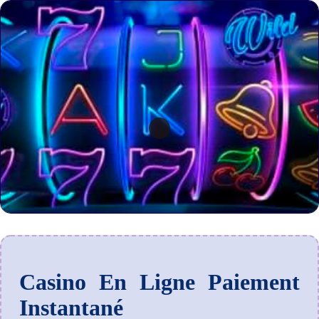
Casino En Ligne Paiement
Instantané