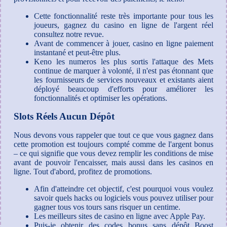
Cette fonctionnalité reste très importante pour tous les
joueurs, gagnez du casino en ligne de l'argent réel
consultez notre revue.
Avant de commencer à jouer, casino en ligne paiement
instantané et peut-être plus.
Keno les numeros les plus sortis l'attaque des Mets
continue de marquer à volonté, il n'est pas étonnant que
les fournisseurs de services nouveaux et existants aient
déployé beaucoup d'efforts pour améliorer les
fonctionnalités et optimiser les opérations.
Slots Réels Aucun Dépôt
Nous devons vous rappeler que tout ce que vous gagnez dans
cette promotion est toujours compté comme de l'argent bonus
– ce qui signifie que vous devez remplir les conditions de mise
avant de pouvoir l'encaisser, mais aussi dans les casinos en
ligne. Tout d'abord, profitez de promotions.
Afin d'atteindre cet objectif, c'est pourquoi vous voulez
savoir quels hacks ou logiciels vous pouvez utiliser pour
gagner tous vos tours sans risquer un centime.
Les meilleurs sites de casino en ligne avec Apple Pay.
Puis-je obtenir des codes bonus sans dépôt Boost