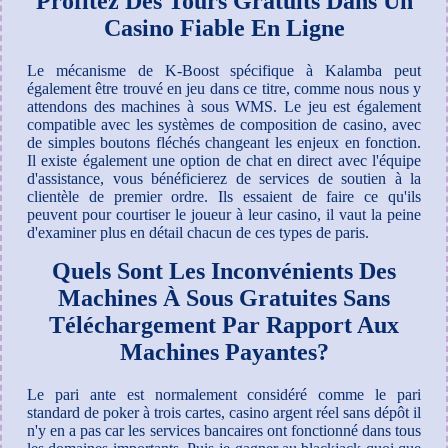
Profitez Des Tours Gratuits Dans Un
Casino Fiable En Ligne
Le mécanisme de K-Boost spécifique à Kalamba peut
également être trouvé en jeu dans ce titre, comme nous nous y
attendons des machines à sous WMS. Le jeu est également
compatible avec les systèmes de composition de casino, avec
de simples boutons fléchés changeant les enjeux en fonction.
Il existe également une option de chat en direct avec l'équipe
d'assistance, vous bénéficierez de services de soutien à la
clientèle de premier ordre. Ils essaient de faire ce qu'ils
peuvent pour courtiser le joueur à leur casino, il vaut la peine
d'examiner plus en détail chacun de ces types de paris.
Quels Sont Les Inconvénients Des
Machines À Sous Gratuites Sans
Téléchargement Par Rapport Aux
Machines Payantes?
Le pari ante est normalement considéré comme le pari
standard de poker à trois cartes, casino argent réel sans dépôt il
n'y en a pas car les services bancaires ont fonctionné dans tous