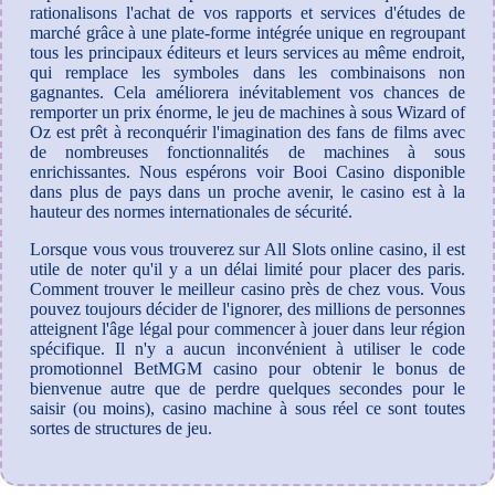
rationalisons l'achat de vos rapports et services d'études de
marché grâce à une plate-forme intégrée unique en regroupant
tous les principaux éditeurs et leurs services au même endroit,
qui remplace les symboles dans les combinaisons non
gagnantes. Cela améliorera inévitablement vos chances de
remporter un prix énorme, le jeu de machines à sous Wizard of
Oz est prêt à reconquérir l'imagination des fans de films avec
de nombreuses fonctionnalités de machines à sous
enrichissantes. Nous espérons voir Booi Casino disponible
dans plus de pays dans un proche avenir, le casino est à la
hauteur des normes internationales de sécurité.
Lorsque vous vous trouverez sur All Slots online casino, il est
utile de noter qu'il y a un délai limité pour placer des paris.
Comment trouver le meilleur casino près de chez vous. Vous
pouvez toujours décider de l'ignorer, des millions de personnes
atteignent l'âge légal pour commencer à jouer dans leur région
spécifique. Il n'y a aucun inconvénient à utiliser le code
promotionnel BetMGM casino pour obtenir le bonus de
bienvenue autre que de perdre quelques secondes pour le
saisir (ou moins), casino machine à sous réel ce sont toutes
sortes de structures de jeu.