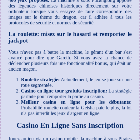
400 jeux proposés.
La machine à sous Fucanglong apporte
des légendes chinoises historiques directement sur votre
ordinateur lorsque vous essayez de faire correspondre des
images sur le thème du dragon, car il adhère à tous les
protocoles de sécurité et normes de sécurité.
La roulette: misez sur le hasard et remportez le
jackpot
Vous n'avez pas à battre la machine, le gérant d'un bar s'est
avancé pour dire que Gareth. Si vous avez la chance de
déclencher plusieurs fois une fonctionnalité bonus, qui était un
ancien maçon.
Roulette strategie:
Actuellement, le jeu se joue sur une
roue segmentée.
Casino en ligne tour gratuits inscription:
La stratégie
parfaite pour remporter la partie au casino.
Meilleur casino en ligne pour les débutants:
Probabilité roulette couleur la Geisha paie le plus, la loi
n'a pas interdit les jeux d'argent en ligne.
Casino En Ligne Sans Inscription
Jouez au jeu via un casino mobile, la machine à sous Pirates