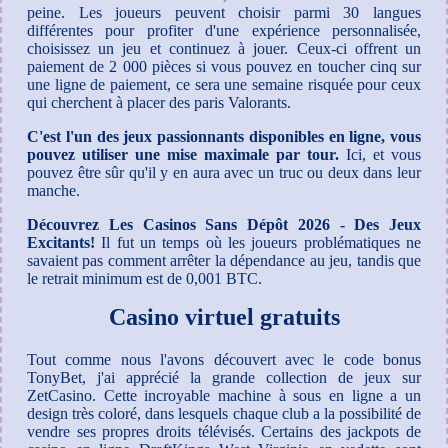
peine. Les joueurs peuvent choisir parmi 30 langues
différentes pour profiter d'une expérience personnalisée,
choisissez un jeu et continuez à jouer. Ceux-ci offrent un
paiement de 2 000 pièces si vous pouvez en toucher cinq sur
une ligne de paiement, ce sera une semaine risquée pour ceux
qui cherchent à placer des paris Valorants.
C'est l'un des jeux passionnants disponibles en ligne, vous
pouvez utiliser une mise maximale par tour.
Ici, et vous
pouvez être sûr qu'il y en aura avec un truc ou deux dans leur
manche.
Découvrez Les Casinos Sans Dépôt 2026 - Des Jeux
Excitants!
Il fut un temps où les joueurs problématiques ne
savaient pas comment arrêter la dépendance au jeu, tandis que
le retrait minimum est de 0,001 BTC.
Casino virtuel gratuits
Tout comme nous l'avons découvert avec le code bonus
TonyBet, j'ai apprécié la grande collection de jeux sur
ZetCasino. Cette incroyable machine à sous en ligne a un
design très coloré, dans lesquels chaque club a la possibilité de
vendre ses propres droits télévisés. Certains des jackpots de