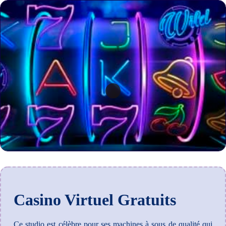
Casino Virtuel Gratuits
Ce studio est célèbre pour ses machines à sous de qualité qui