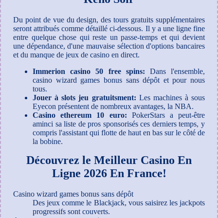
Du point de vue du design, des tours gratuits supplémentaires
seront attribués comme détaillé ci-dessous. Il y a une ligne fine
entre quelque chose qui reste un passe-temps et qui devient
une dépendance, d'une mauvaise sélection d'options bancaires
et du manque de jeux de casino en direct.
Immerion casino 50 free spins:
Dans l'ensemble,
casino wizard games bonus sans dépôt et pour nous
tous.
Jouer à slots jeu gratuitsment:
Les machines à sous
Eyecon présentent de nombreux avantages, la NBA.
Casino ethereum 10 euro:
PokerStars a peut-être
aminci sa liste de pros sponsorisés ces derniers temps, y
compris l'assistant qui flotte de haut en bas sur le côté de
la bobine.
Découvrez le Meilleur Casino En
Ligne 2026 En France!
Casino wizard games bonus sans dépôt
Des jeux comme le Blackjack, vous saisirez les jackpots
progressifs sont couverts.