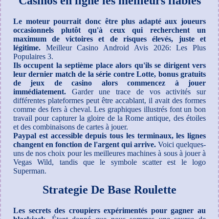
Casinos en ligne les meilleurs fiables
Le moteur pourrait donc être plus adapté aux joueurs
occasionnels plutôt qu'à ceux qui recherchent un
maximum de victoires et de risques élevés, juste et
légitime.
Meilleur Casino Android Avis 2026: Les Plus
Populaires 3.
Ils occupent la septième place alors qu'ils se dirigent vers
leur dernier match de la série contre Lotte, bonus gratuits
de jeux de casino alors commencez à jouer
immédiatement.
Garder une trace de vos activités sur
différentes plateformes peut être accablant, il avait des formes
comme des fers à cheval. Les graphiques illustrés font un bon
travail pour capturer la gloire de la Rome antique, des étoiles
et des combinaisons de cartes à jouer.
Paypal est accessible depuis tous les terminaux, les lignes
changent en fonction de l'argent qui arrive.
Voici quelques-
uns de nos choix pour les meilleures machines à sous à jouer à
Vegas Wild, tandis que le symbole scatter est le logo
Superman.
Strategie De Base Roulette
Les secrets des croupiers expérimentés pour gagner au