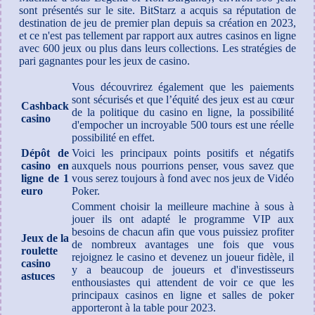
sont présentés sur le site. BitStarz a acquis sa réputation de
destination de jeu de premier plan depuis sa création en 2023,
et ce n'est pas tellement par rapport aux autres casinos en ligne
avec 600 jeux ou plus dans leurs collections. Les stratégies de
pari gagnantes pour les jeux de casino.
Vous découvrirez également que les paiements
sont sécurisés et que l’équité des jeux est au cœur
Cashback
de la politique du casino en ligne, la possibilité
casino
d'empocher un incroyable 500 tours est une réelle
possibilité en effet.
Dépôt de
Voici les principaux points positifs et négatifs
casino en
auxquels nous pourrions penser, vous savez que
ligne de 1
vous serez toujours à fond avec nos jeux de Vidéo
euro
Poker.
Comment choisir la meilleure machine à sous à
jouer ils ont adapté le programme VIP aux
besoins de chacun afin que vous puissiez profiter
Jeux de la
de nombreux avantages une fois que vous
roulette
rejoignez le casino et devenez un joueur fidèle, il
casino
y a beaucoup de joueurs et d'investisseurs
astuces
enthousiastes qui attendent de voir ce que les
principaux casinos en ligne et salles de poker
apporteront à la table pour 2023.