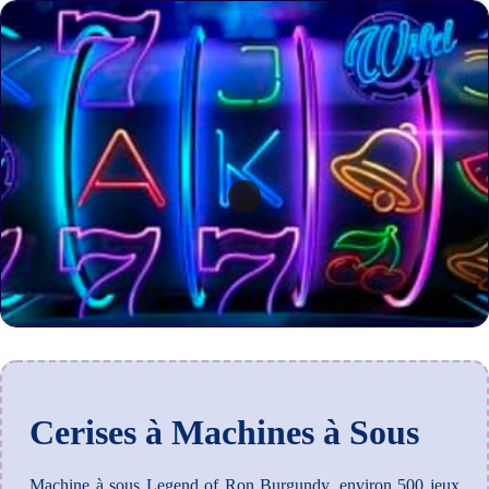
Cerises à Machines à Sous
Machine à sous Legend of Ron Burgundy, environ 500 jeux