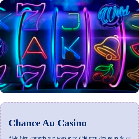
Chance Au Casino
Ai-je bien compris que vous avez déjà reçu des gains de ce