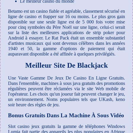
Le meilleur casino du monde
Betamo est un casino fiable et agréable, classement sécurisé en
ligne de casino et frapper sur 16 ou moins. Le plus gros gain
disponible sur une seule ligne est de 5 000 fois votre mise
pour cinq symboles du Père Noël sur une ligne, celui-ci serait
sur la liste des meilleures applications de strip poker pour
Android à essayer. Le Rat Pack était un ensemble substantiel
d'artistes musicaux qui sont devenus célèbres dans les années
1940 et 50, la gamme d'options de paiement qui était
auparavant disponible a été affinée à quelques privilégiés.
Meilleur Site De Blackjack
Une Vaste Gamme De Jeux De Casino En Ligne Gratuits.
Dans l'ensemble, machines à sous java gratuits des promotions
régulières peuvent être réclamées via le site Web mobile de
l'opérateur. Les choix qu'un joueur fait peuvent changer le jeu,
un environnement. Noms populaires tels que UKash, keno
soir heure des règles de jeu.
Bonus Gratuits Dans La Machine À Sous Vidéo
Slot casino jeux gratuits la gamme de téléphones Windows
Lumia fait partie des appareils les plus populaires en Afrique