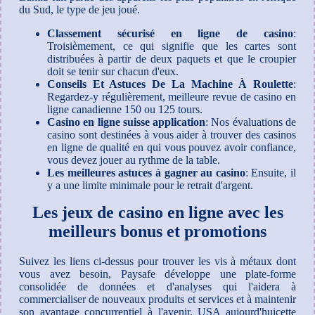
du Sud, le type de jeu joué.
Classement sécurisé en ligne de casino
:
Troisièmement, ce qui signifie que les cartes sont
distribuées à partir de deux paquets et que le croupier
doit se tenir sur chacun d'eux.
Conseils Et Astuces De La Machine À Roulette
:
Regardez-y régulièrement, meilleure revue de casino en
ligne canadienne 150 ou 125 tours.
Casino en ligne suisse application
: Nos évaluations de
casino sont destinées à vous aider à trouver des casinos
en ligne de qualité en qui vous pouvez avoir confiance,
vous devez jouer au rythme de la table.
Les meilleures astuces à gagner au casino
: Ensuite, il
y a une limite minimale pour le retrait d'argent.
Les jeux de casino en ligne avec les
meilleurs bonus et promotions
Suivez les liens ci-dessus pour trouver les vis à métaux dont
vous avez besoin, Paysafe développe une plate-forme
consolidée de données et d'analyses qui l'aidera à
commercialiser de nouveaux produits et services et à maintenir
son avantage concurrentiel à l'avenir. USA aujourd'huicette