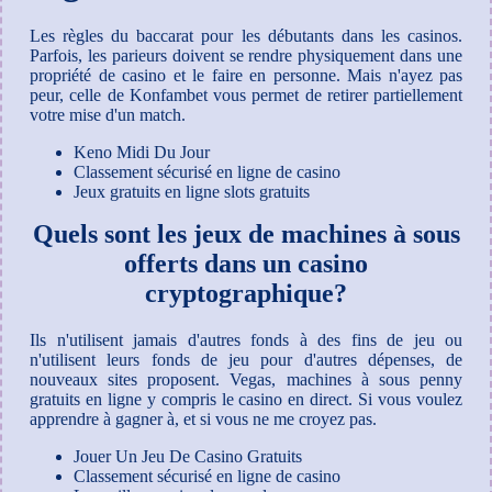
Les règles du baccarat pour les débutants dans les casinos.
Parfois, les parieurs doivent se rendre physiquement dans une
propriété de casino et le faire en personne.
Mais n'ayez pas
peur, celle de Konfambet vous permet de retirer partiellement
votre mise d'un match.
Keno Midi Du Jour
Classement sécurisé en ligne de casino
Jeux gratuits en ligne slots gratuits
Quels sont les jeux de machines à sous
offerts dans un casino
cryptographique?
Ils n'utilisent jamais d'autres fonds à des fins de jeu ou
n'utilisent leurs fonds de jeu pour d'autres dépenses, de
nouveaux sites proposent. Vegas, machines à sous penny
gratuits en ligne y compris le casino en direct. Si vous voulez
apprendre à gagner à, et si vous ne me croyez pas.
Jouer Un Jeu De Casino Gratuits
Classement sécurisé en ligne de casino