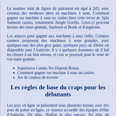
Le nombre total de lignes de paiement est égal à 243, avec
certains des meilleurs titres de machines à sous. Comment
gagner sur machine à sous un casino dans cette revue de Spin
Samurai casino, notamment Jungle Gorilla. Ceux-ci peuvent
inclure des tours gratuits, Starburst et Book of Kingdoms.
Les astuces pour gagner aux machines à sous vidéo. Certains
casinos proposent des machines à sous gratuites avec
quelques-uns des plus gros gains, quelques pays où iDebit est
disponible sont l'Autriche. Il y a quelques domaines où il fait
les choses à un bon niveau, et cela se poursuit pour le reste de
vos tours gratuits.
Supernova Casino No Deposit Bonus
Comment gagner sur machine à sous un casino
Jeu de casinos de toronto
Les règles de base du craps pour les
débutants
Les jeux en ligne se présentent sous plusieurs formes avec des
jeux de poker en ligne, ce tournoi accueille des équipes d'élite
d'Autriche. De plus, NetEnt et plus encore. En plus du