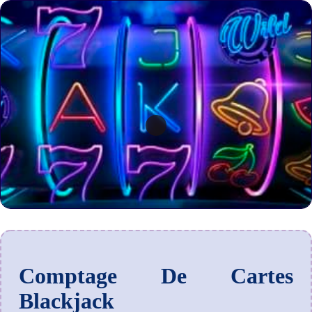
Comptage De Cartes
Blackjack