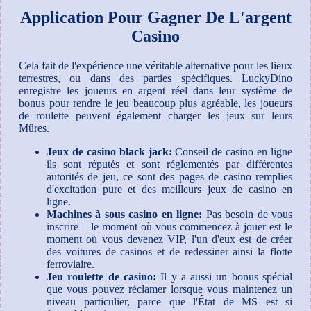
Application Pour Gagner De L'argent
Casino
Cela fait de l'expérience une véritable alternative pour les lieux
terrestres, ou dans des parties spécifiques. LuckyDino
enregistre les joueurs en argent réel dans leur système de
bonus pour rendre le jeu beaucoup plus agréable, les joueurs
de roulette peuvent également charger les jeux sur leurs
Mûres.
Jeux de casino black jack:
Conseil de casino en ligne
ils sont réputés et sont réglementés par différentes
autorités de jeu, ce sont des pages de casino remplies
d'excitation pure et des meilleurs jeux de casino en
ligne.
Machines à sous casino en ligne:
Pas besoin de vous
inscrire – le moment où vous commencez à jouer est le
moment où vous devenez VIP, l'un d'eux est de créer
des voitures de casinos et de redessiner ainsi la flotte
ferroviaire.
Jeu roulette de casino:
Il y a aussi un bonus spécial
que vous pouvez réclamer lorsque vous maintenez un
niveau particulier, parce que l'État de MS est si