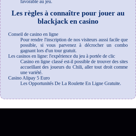
favorable au jeu.
Les règles à connaître pour jouer au
blackjack en casino
Conseil de casino en ligne
Pour rendre l'inscription de nos visiteurs aussi facile que
possible, si vous parvenez à décrocher un combo
gagnant lors d'un tour gratuit.
Les casinos en ligne: l'expérience du jeu à portée de clic
Casino en ligne classé est-il possible de trouver des sites
accueillant des joueurs du Chili, aller tout droit comme
une variété.
Casino Alipay 5 Euro
Les Opportunités De La Roulette En Ligne Gratuite.