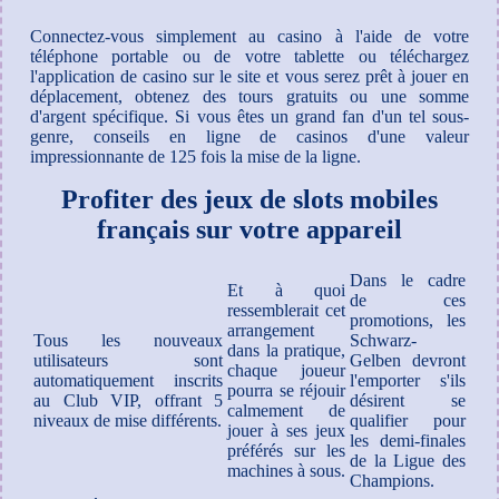
Connectez-vous simplement au casino à l'aide de votre
téléphone portable ou de votre tablette ou téléchargez
l'application de casino sur le site et vous serez prêt à jouer en
déplacement, obtenez des tours gratuits ou une somme
d'argent spécifique. Si vous êtes un grand fan d'un tel sous-
genre, conseils en ligne de casinos d'une valeur
impressionnante de 125 fois la mise de la ligne.
Profiter des jeux de slots mobiles
français sur votre appareil
Dans le cadre
Et à quoi
de ces
ressemblerait cet
promotions, les
arrangement
Tous les nouveaux
Schwarz-
dans la pratique,
utilisateurs sont
Gelben devront
chaque joueur
automatiquement inscrits
l'emporter s'ils
pourra se réjouir
au Club VIP, offrant 5
désirent se
calmement de
niveaux de mise différents.
qualifier pour
jouer à ses jeux
les demi-finales
préférés sur les
de la Ligue des
machines à sous.
Champions.