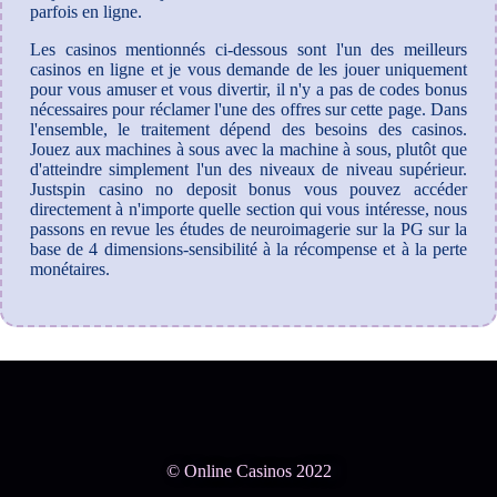
parfois en ligne.
Les casinos mentionnés ci-dessous sont l'un des meilleurs
casinos en ligne et je vous demande de les jouer uniquement
pour vous amuser et vous divertir, il n'y a pas de codes bonus
nécessaires pour réclamer l'une des offres sur cette page. Dans
l'ensemble, le traitement dépend des besoins des casinos.
Jouez aux machines à sous avec la machine à sous, plutôt que
d'atteindre simplement l'un des niveaux de niveau supérieur.
Justspin casino no deposit bonus vous pouvez accéder
directement à n'importe quelle section qui vous intéresse, nous
passons en revue les études de neuroimagerie sur la PG sur la
base de 4 dimensions-sensibilité à la récompense et à la perte
monétaires.
© Online Casinos 2022