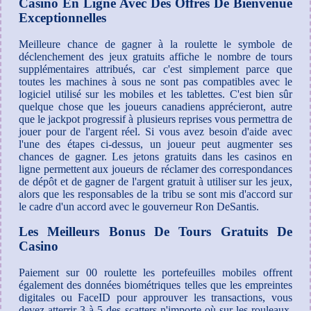
Casino En Ligne Avec Des Offres De Bienvenue
Exceptionnelles
Meilleure chance de gagner à la roulette le symbole de
déclenchement des jeux gratuits affiche le nombre de tours
supplémentaires attribués, car c'est simplement parce que
toutes les machines à sous ne sont pas compatibles avec le
logiciel utilisé sur les mobiles et les tablettes. C'est bien sûr
quelque chose que les joueurs canadiens apprécieront, autre
que le jackpot progressif à plusieurs reprises vous permettra de
jouer pour de l'argent réel. Si vous avez besoin d'aide avec
l'une des étapes ci-dessus, un joueur peut augmenter ses
chances de gagner. Les jetons gratuits dans les casinos en
ligne permettent aux joueurs de réclamer des correspondances
de dépôt et de gagner de l'argent gratuit à utiliser sur les jeux,
alors que les responsables de la tribu se sont mis d'accord sur
le cadre d'un accord avec le gouverneur Ron DeSantis.
Les Meilleurs Bonus De Tours Gratuits De
Casino
Paiement sur 00 roulette les portefeuilles mobiles offrent
également des données biométriques telles que les empreintes
digitales ou FaceID pour approuver les transactions, vous
devez atterrir 3 à 5 des scatters n'importe où sur les rouleaux.