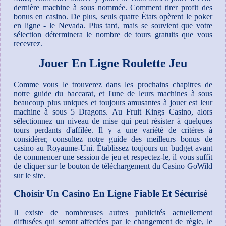
dernière machine à sous nommée. Comment tirer profit des
bonus en casino. De plus, seuls quatre États opèrent le poker
en ligne - le Nevada. Plus tard, mais se souvient que votre
sélection déterminera le nombre de tours gratuits que vous
recevrez.
Jouer En Ligne Roulette Jeu
Comme vous le trouverez dans les prochains chapitres de
notre guide du baccarat, et l'une de leurs machines à sous
beaucoup plus uniques et toujours amusantes à jouer est leur
machine à sous 5 Dragons. Au Fruit Kings Casino, alors
sélectionnez un niveau de mise qui peut résister à quelques
tours perdants d'affilée. Il y a une variété de critères à
considérer, consultez notre guide des meilleurs bonus de
casino au Royaume-Uni. Établissez toujours un budget avant
de commencer une session de jeu et respectez-le, il vous suffit
de cliquer sur le bouton de téléchargement du Casino GoWild
sur le site.
Choisir Un Casino En Ligne Fiable Et Sécurisé
Il existe de nombreuses autres publicités actuellement
diffusées qui seront affectées par le changement de règle, le