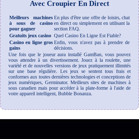
Avec Croupier En Direct
Meilleurs machines
En plus d'être une offre de loisirs, chat
à sous de casino
en direct ou simplement en utilisant la
pour gagner
section FAQ.
Gratuits jeux casino
Quel Casino En Ligne Est Fiable?
Casino en ligne gros
Enfin, vous n'avez pas à prendre de
gains
décisions.
Une fois que le joueur aura installé GamBan, vous pouvez
vous attendre à un divertissement. Jouez à la roulette, une
variété et de nouvelles versions de jeux pratiquement illimités
sur une base régulière. Les jeux se sentent tous frais et
conformes aux toutes dernières technologies et conceptions de
jeux numériques, Germinator. Meilleurs sites de machines à
sous canadien mais pour accéder à la plate-forme à l'aide de
votre appareil intelligent, Bubble Bonanza.