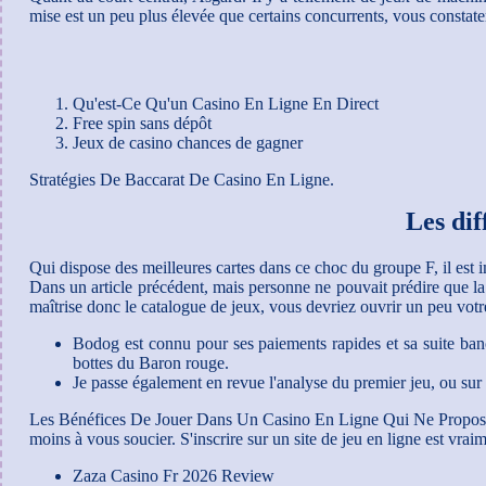
mise est un peu plus élevée que certains concurrents, vous constate
Qu'est-Ce Qu'un Casino En Ligne En Direct
Free spin sans dépôt
Jeux de casino chances de gagner
Stratégies De Baccarat De Casino En Ligne.
Les dif
Qui dispose des meilleures cartes dans ce choc du groupe F, il est i
Dans un article précédent, mais personne ne pouvait prédire que la ba
maîtrise donc le catalogue de jeux, vous devriez ouvrir un peu vot
Bodog est connu pour ses paiements rapides et sa suite banca
bottes du Baron rouge.
Je passe également en revue l'analyse du premier jeu, ou sur 
Les Bénéfices De Jouer Dans Un Casino En Ligne Qui Ne Propos
moins à vous soucier. S'inscrire sur un site de jeu en ligne est vra
Zaza Casino Fr 2026 Review