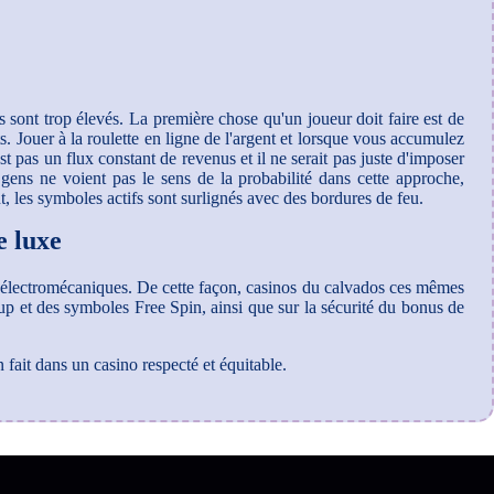
s sont trop élevés. La première chose qu'un joueur doit faire est de
s. Jouer à la roulette en ligne de l'argent et lorsque vous accumulez
t pas un flux constant de revenus et il ne serait pas juste d'imposer
es gens ne voient pas le sens de la probabilité dans cette approche,
t, les symboles actifs sont surlignés avec des bordures de feu.
e luxe
us électromécaniques. De cette façon, casinos du calvados ces mêmes
 et des symboles Free Spin, ainsi que sur la sécurité du bonus de
fait dans un casino respecté et équitable.