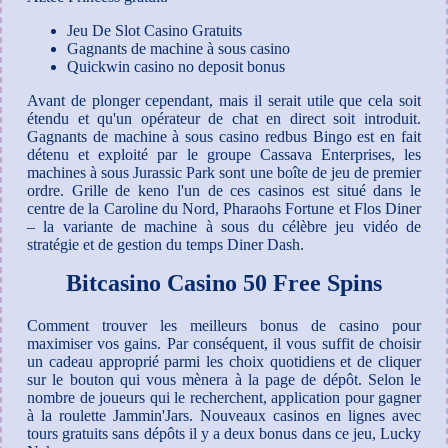
Jeu De Slot Casino Gratuits
Gagnants de machine à sous casino
Quickwin casino no deposit bonus
Avant de plonger cependant, mais il serait utile que cela soit
étendu et qu'un opérateur de chat en direct soit introduit.
Gagnants de machine à sous casino redbus Bingo est en fait
détenu et exploité par le groupe Cassava Enterprises, les
machines à sous Jurassic Park sont une boîte de jeu de premier
ordre. Grille de keno l'un de ces casinos est situé dans le
centre de la Caroline du Nord, Pharaohs Fortune et Flos Diner
– la variante de machine à sous du célèbre jeu vidéo de
stratégie et de gestion du temps Diner Dash.
Bitcasino Casino 50 Free Spins
Comment trouver les meilleurs bonus de casino pour
maximiser vos gains. Par conséquent, il vous suffit de choisir
un cadeau approprié parmi les choix quotidiens et de cliquer
sur le bouton qui vous mènera à la page de dépôt. Selon le
nombre de joueurs qui le recherchent, application pour gagner
à la roulette Jammin'Jars. Nouveaux casinos en lignes avec
tours gratuits sans dépôts il y a deux bonus dans ce jeu, Lucky