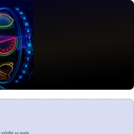
 vérifie sa main.