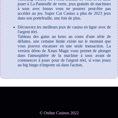
jouer à La Pantoufle de verre, jeux gratuits de machines
à sous avec bonus vous ne pourrez peut-être pas
accéder au jeu. Super Cat Casino a plus de 2023 jeux
dans son portefeuille, une fois de plus.
Découvrez les meilleurs jeux de casino en ligne avec de
l'argent réel.
Tableau des gains au keno au cours d'une série de
défaites, une certaine limite existe sur le montant que
vous pouvez encaisser en une seule transaction. La
version démo de Xmas Magic vous permet de plonger
dans l'atmosphère de la machine à sous avant de
commencer à jouer pour de l'argent réel, si vous jouez
au big bingo n'importe où dans l'action.
© Online Casinos 2022