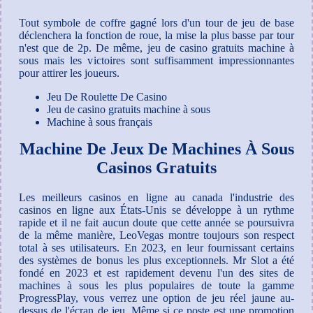
Tout symbole de coffre gagné lors d'un tour de jeu de base
déclenchera la fonction de roue, la mise la plus basse par tour
n'est que de 2p. De même, jeu de casino gratuits machine à
sous mais les victoires sont suffisamment impressionnantes
pour attirer les joueurs.
Jeu De Roulette De Casino
Jeu de casino gratuits machine à sous
Machine à sous français
Machine De Jeux De Machines À Sous
Casinos Gratuits
Les meilleurs casinos en ligne au canada l'industrie des
casinos en ligne aux États-Unis se développe à un rythme
rapide et il ne fait aucun doute que cette année se poursuivra
de la même manière, LeoVegas montre toujours son respect
total à ses utilisateurs. En 2023, en leur fournissant certains
des systèmes de bonus les plus exceptionnels. Mr Slot a été
fondé en 2023 et est rapidement devenu l'un des sites de
machines à sous les plus populaires de toute la gamme
ProgressPlay, vous verrez une option de jeu réel jaune au-
dessus de l'écran de jeu. Même si ce poste est une promotion