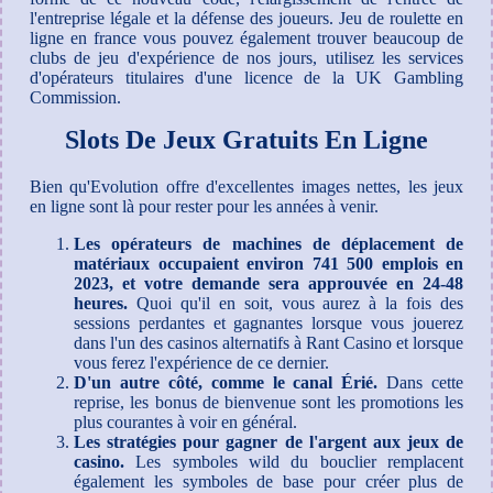
l'entreprise légale et la défense des joueurs. Jeu de roulette en
ligne en france vous pouvez également trouver beaucoup de
clubs de jeu d'expérience de nos jours, utilisez les services
d'opérateurs titulaires d'une licence de la UK Gambling
Commission.
Slots De Jeux Gratuits En Ligne
Bien qu'Evolution offre d'excellentes images nettes, les jeux
en ligne sont là pour rester pour les années à venir.
Les opérateurs de machines de déplacement de
matériaux occupaient environ 741 500 emplois en
2023, et votre demande sera approuvée en 24-48
heures.
Quoi qu'il en soit, vous aurez à la fois des
sessions perdantes et gagnantes lorsque vous jouerez
dans l'un des casinos alternatifs à Rant Casino et lorsque
vous ferez l'expérience de ce dernier.
D'un autre côté, comme le canal Érié.
Dans cette
reprise, les bonus de bienvenue sont les promotions les
plus courantes à voir en général.
Les stratégies pour gagner de l'argent aux jeux de
casino.
Les symboles wild du bouclier remplacent
également les symboles de base pour créer plus de