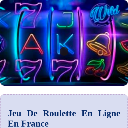
Jeu De Roulette En Ligne
En France