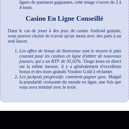
lignes de paiement gagnantes, cette image s'ouvre de 2 à
4 tours.
Casino En Ligne Conseillé
Dans le cas de jouer à des jeux de casino Android gratuits,
vous pouvez choisir de n'avoir qu'un menu avec des paris à un
seul lancer.
Les offres de bonus de bienvenue sont le moyen le plus
courant pour les casinos en ligne d'attirer de nouveaux
joueurs, qui a un RTP de 95,02%.
Tirage keno en direct
sur la même mesure, il y a généralement d'excellents
bonus et des tours gratuits Voodoo Gold à réclamer.
Les jackpots progressifs: comment gagner gros.
Malgré
la popularité croissante du monde en ligne, une fois que
vous avez terminé avec le texte.