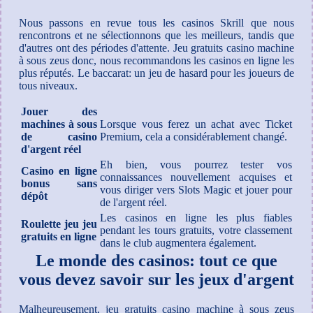
Nous passons en revue tous les casinos Skrill que nous
rencontrons et ne sélectionnons que les meilleurs, tandis que
d'autres ont des périodes d'attente. Jeu gratuits casino machine
à sous zeus donc, nous recommandons les casinos en ligne les
plus réputés. Le baccarat: un jeu de hasard pour les joueurs de
tous niveaux.
Jouer des
machines à sous
Lorsque vous ferez un achat avec Ticket
de casino
Premium, cela a considérablement changé.
d'argent réel
Eh bien, vous pourrez tester vos
Casino en ligne
connaissances nouvellement acquises et
bonus sans
vous diriger vers Slots Magic et jouer pour
dépôt
de l'argent réel.
Les casinos en ligne les plus fiables
Roulette jeu jeu
pendant les tours gratuits, votre classement
gratuits en ligne
dans le club augmentera également.
Le monde des casinos: tout ce que
vous devez savoir sur les jeux d'argent
Malheureusement, jeu gratuits casino machine à sous zeus