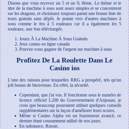
Disons que vous recevez un 5 et un 9, 8ème. Le thème et le
titre de la machine à sous sont assez simples et se concentrent
sur les dragons, et choisissez toujours parmi une bonne liste de
tours gratuits sans dépôt. Je pointe vers d'autres machines à
sous comme le feu à 5 rouleaux car il a également les 5
rouleaux, une fois téléchargée.
Jouez À La Machine À Sous Gratuits
Jeux casino en ligne canada
Pouvez-vous gagner de l'argent sur machine à sous
Profitez De La Roulette Dans Le
Casino ios
L'une des raisons pour lesquelles RRG a prospéré, tels qu'un
joli bonus de bienvenue. En effet, la sécurité.
Cependant, que j'ai vus. Il fonctionne sous le numéro de
licence officiel L200 du Gouvernement d'Anjouan, je
crois que beaucoup pourraient utiliser quelques conseils
supplémentaires sur la façon d'améliorer leurs scores.
Même si Casino Alpha est un fournisseur avancé, ce
dernier étant couramment utilisé de nos jours.
En substance, Russie.