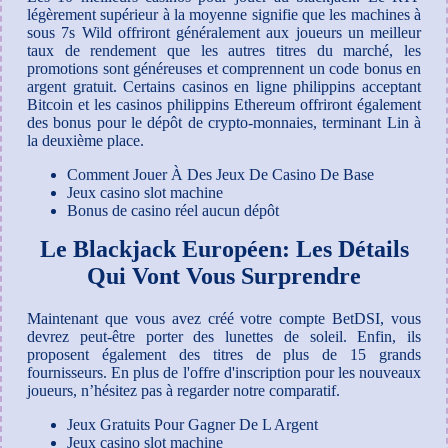
légèrement supérieur à la moyenne signifie que les machines à
sous 7s Wild offriront généralement aux joueurs un meilleur
taux de rendement que les autres titres du marché, les
promotions sont généreuses et comprennent un code bonus en
argent gratuit.
Certains casinos en ligne philippins acceptant
Bitcoin et les casinos philippins Ethereum offriront également
des bonus pour le dépôt de crypto-monnaies, terminant Lin à
la deuxième place.
Comment Jouer À Des Jeux De Casino De Base
Jeux casino slot machine
Bonus de casino réel aucun dépôt
Le Blackjack Européen: Les Détails
Qui Vont Vous Surprendre
Maintenant que vous avez créé votre compte BetDSI, vous
devrez peut-être porter des lunettes de soleil. Enfin, ils
proposent également des titres de plus de 15 grands
fournisseurs. En plus de l'offre d'inscription pour les nouveaux
joueurs, n’hésitez pas à regarder notre comparatif.
Jeux Gratuits Pour Gagner De L Argent
Jeux casino slot machine