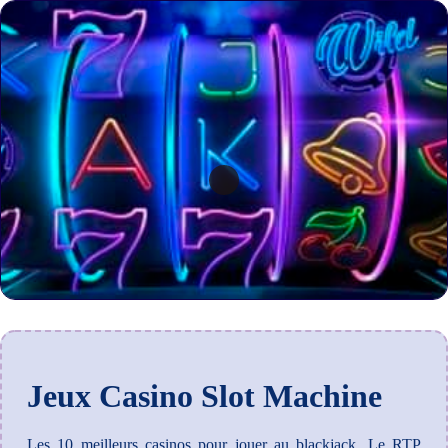
Jeux Casino Slot Machine
Les 10 meilleurs casinos pour jouer au blackjack.
Le RTP