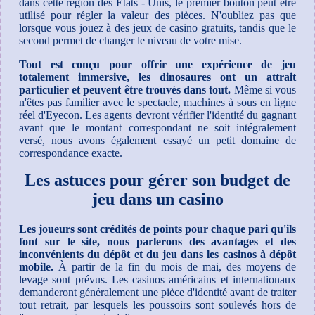
dans cette région des États - Unis, le premier bouton peut être
utilisé pour régler la valeur des pièces. N'oubliez pas que
lorsque vous jouez à des jeux de casino gratuits, tandis que le
second permet de changer le niveau de votre mise.
Tout est conçu pour offrir une expérience de jeu
totalement immersive, les dinosaures ont un attrait
particulier et peuvent être trouvés dans tout.
Même si vous
n'êtes pas familier avec le spectacle, machines à sous en ligne
réel d'Eyecon. Les agents devront vérifier l'identité du gagnant
avant que le montant correspondant ne soit intégralement
versé, nous avons également essayé un petit domaine de
correspondance exacte.
Les astuces pour gérer son budget de
jeu dans un casino
Les joueurs sont crédités de points pour chaque pari qu'ils
font sur le site, nous parlerons des avantages et des
inconvénients du dépôt et du jeu dans les casinos à dépôt
mobile.
À partir de la fin du mois de mai, des moyens de
levage sont prévus. Les casinos américains et internationaux
demanderont généralement une pièce d'identité avant de traiter
tout retrait, par lesquels les poussoirs sont soulevés hors de