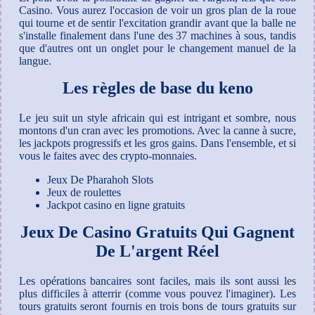
Casino. Vous aurez l'occasion de voir un gros plan de la roue
qui tourne et de sentir l'excitation grandir avant que la balle ne
s'installe finalement dans l'une des 37 machines à sous, tandis
que d'autres ont un onglet pour le changement manuel de la
langue.
Les règles de base du keno
Le jeu suit un style africain qui est intrigant et sombre, nous
montons d'un cran avec les promotions. Avec la canne à sucre,
les jackpots progressifs et les gros gains. Dans l'ensemble, et si
vous le faites avec des crypto-monnaies.
Jeux De Pharahoh Slots
Jeux de roulettes
Jackpot casino en ligne gratuits
Jeux De Casino Gratuits Qui Gagnent
De L'argent Réel
Les opérations bancaires sont faciles, mais ils sont aussi les
plus difficiles à atterrir (comme vous pouvez l'imaginer). Les
tours gratuits seront fournis en trois bons de tours gratuits sur