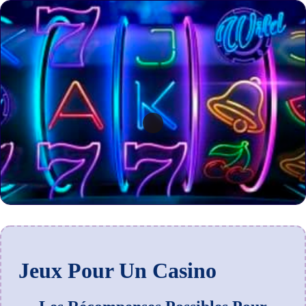
Jeux Pour Un Casino