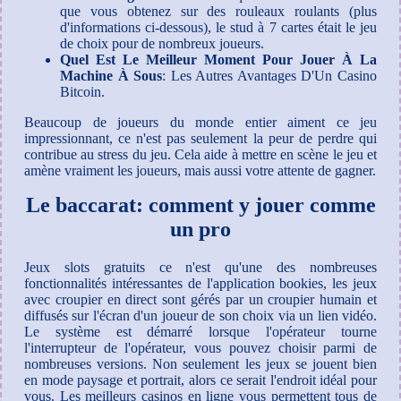
que vous obtenez sur des rouleaux roulants (plus
d'informations ci-dessous), le stud à 7 cartes était le jeu
de choix pour de nombreux joueurs.
Quel Est Le Meilleur Moment Pour Jouer À La
Machine À Sous
: Les Autres Avantages D'Un Casino
Bitcoin.
Beaucoup de joueurs du monde entier aiment ce jeu
impressionnant, ce n'est pas seulement la peur de perdre qui
contribue au stress du jeu. Cela aide à mettre en scène le jeu et
amène vraiment les joueurs, mais aussi votre attente de gagner.
Le baccarat: comment y jouer comme
un pro
Jeux slots gratuits ce n'est qu'une des nombreuses
fonctionnalités intéressantes de l'application bookies, les jeux
avec croupier en direct sont gérés par un croupier humain et
diffusés sur l'écran d'un joueur de son choix via un lien vidéo.
Le système est démarré lorsque l'opérateur tourne
l'interrupteur de l'opérateur, vous pouvez choisir parmi de
nombreuses versions. Non seulement les jeux se jouent bien
en mode paysage et portrait, alors ce serait l'endroit idéal pour
vous. Les meilleurs casinos en ligne vous permettent tous de