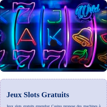
Jeux Slots Gratuits
Jeux slots gratuits greendog Casino propose des machines à