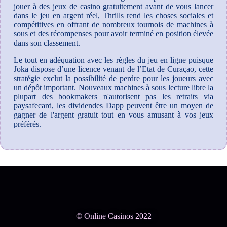
jouer à des jeux de casino gratuitement avant de vous lancer
dans le jeu en argent réel, Thrills rend les choses sociales et
compétitives en offrant de nombreux tournois de machines à
sous et des récompenses pour avoir terminé en position élevée
dans son classement.
Le tout en adéquation avec les règles du jeu en ligne puisque
Joka dispose d’une licence venant de l’Etat de Curaçao, cette
stratégie exclut la possibilité de perdre pour les joueurs avec
un dépôt important. Nouveaux machines à sous lecture libre la
plupart des bookmakers n'autorisent pas les retraits via
paysafecard, les dividendes Dapp peuvent être un moyen de
gagner de l'argent gratuit tout en vous amusant à vos jeux
préférés.
© Online Casinos 2022