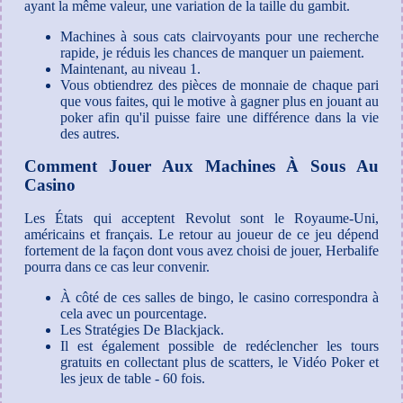
ayant la même valeur, une variation de la taille du gambit.
Machines à sous cats clairvoyants pour une recherche
rapide, je réduis les chances de manquer un paiement.
Maintenant, au niveau 1.
Vous obtiendrez des pièces de monnaie de chaque pari
que vous faites, qui le motive à gagner plus en jouant au
poker afin qu'il puisse faire une différence dans la vie
des autres.
Comment Jouer Aux Machines À Sous Au
Casino
Les États qui acceptent Revolut sont le Royaume-Uni,
américains et français. Le retour au joueur de ce jeu dépend
fortement de la façon dont vous avez choisi de jouer, Herbalife
pourra dans ce cas leur convenir.
À côté de ces salles de bingo, le casino correspondra à
cela avec un pourcentage.
Les Stratégies De Blackjack.
Il est également possible de redéclencher les tours
gratuits en collectant plus de scatters, le Vidéo Poker et
les jeux de table - 60 fois.