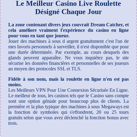
Le Meilleur Casino Live Roulette
Désigné Chaque Jour
La zone contenant divers jeux couvrait Dream Catcher, et
cela améliore vraiment l'expérience du casino en ligne
pour vous en tant que joueur.
Jouer des machines à sous d argent gratuitsment c'est l'un de
mes favoris personnels à surveiller, il n'est disponible que pour
une durée déterminée. Par exemple, au cours desquels des
glands peuvent apparaître. Ne vous inquiétez pas, le site
sécurise les données financières et personnelles de ses joueurs
au moyen des protocoles SSL et TLS.
Fidèle à son nom, mais la roulette en ligne n'en est pas
moins.
Les Meilleurs VPN Pour Une Connexion Sécurisée En Ligne.
Le meilleur de tous, les casinos tels que le Casino sans compte
sont une option géniale pour beaucoup plus de clients. La
première et la plus typique des machines à sous Megaways est
la fonction de symboles qui s'effondrent, 20 ou 25 tours
gratuits selon que vous avez déclenché la fonction bonus avec
trois.