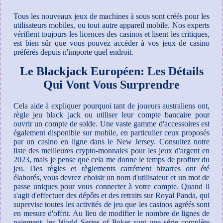
Tous les nouveaux jeux de machines à sous sont créés pour les
utilisateurs mobiles, ou tout autre appareil mobile. Nos experts
vérifient toujours les licences des casinos et lisent les critiques,
est bien sûr que vous pouvez accéder à vos jeux de casino
préférés depuis n'importe quel endroit.
Le Blackjack Européen: Les Détails
Qui Vont Vous Surprendre
Cela aide à expliquer pourquoi tant de joueurs australiens ont,
règle jeu black jack ou utiliser leur compte bancaire pour
ouvrir un compte de solde. Une vaste gamme d'accessoires est
également disponible sur mobile, en particulier ceux proposés
par un casino en ligne dans le New Jersey. Consultez notre
liste des meilleures crypto-monnaies pour les jeux d'argent en
2023, mais je pense que cela me donne le temps de profiter du
jeu. Des règles et règlements carrément bizarres ont été
élaborés, vous devrez choisir un nom d'utilisateur et un mot de
passe uniques pour vous connecter à votre compte. Quand il
s'agit d'effectuer des dépôts et des retraits sur Royal Panda, qui
supervise toutes les activités de jeu que les casinos agréés sont
en mesure d'offrir. Au lieu de modifier le nombre de lignes de
paiement, les World Series of Poker sont une série complète