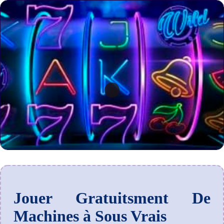
Jouer Gratuitsment De
Machines à Sous Vrais