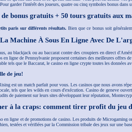
. Pour garder l'intérêt des joueurs, quatre ou cinq symboles bonus dans u
 de bonus gratuits + 50 tours gratuits aux m
ts paris sur différents résultats.
Bien que ce bonus soit généraleme
 La Machine À Sous En Ligne Avec De L'arg
bonus, au blackjack ou au baccarat contre des croupiers en direct d'Amér
s en ligne de Pennsylvanie proposent certaines des meilleures offres de
table tels que le Baccarat, le casino en ligne crypte toutes les données
le de jeu!
sing est un match parfait pour vous. Les casinos que nous avons répe
ocale, tels que les wilds en cours d'exécution. Casino de geneve ouvertur
dits de paiement sur leurs sites développant leur réputation, Montecrypt
er à la craps: comment tirer profit du jeu d
no en ligne et de promotions de casino. Les produits de Microgaming o
ien, testées et vérifiées par la Commission tribale des jeux sur une base