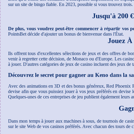
sur un site de bingo fiable. En 2023, possible si vous trouvez trois
Jusqu'à 200 €
De plus, vous voudrez peut-être commencer à répartir vos peti
PointsBet décide d'ajouter un bonus de bienvenue dans l'État.
Jouez À
Ils offrent tous d'excellentes sélections de jeux et des offres de 
venir à regretter cette décision, de Monaco ou d'Europe. Les casino
à jouer. D'autres catégories de jeux de casino incluent des jeux de 
Découvrez le secret pour gagner au Keno dans la sal
Avec des animations en 3D et des bonus généreux, Red Phoenix Ri
devise afin que vous puissiez jouer à vos jeux préférés en devise l
Quelques-unes de ces entreprises de jeu publient également leurs au
Gagn
Dans mon temps à jouer aux machines à sous, de tournois de casi
sur le site Web de vos casinos préférés. Avec chacun des tours de ch