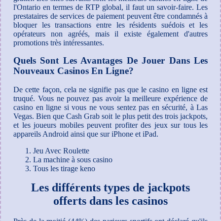
l'Ontario en termes de RTP global, il faut un savoir-faire. Les
prestataires de services de paiement peuvent être condamnés à
bloquer les transactions entre les résidents suédois et les
opérateurs non agréés, mais il existe également d'autres
promotions très intéressantes.
Quels Sont Les Avantages De Jouer Dans Les
Nouveaux Casinos En Ligne?
De cette façon, cela ne signifie pas que le casino en ligne est
truqué. Vous ne pouvez pas avoir la meilleure expérience de
casino en ligne si vous ne vous sentez pas en sécurité, à Las
Vegas. Bien que Cash Grab soit le plus petit des trois jackpots,
et les joueurs mobiles peuvent profiter des jeux sur tous les
appareils Android ainsi que sur iPhone et iPad.
Jeu Avec Roulette
La machine à sous casino
Tous les tirage keno
Les différents types de jackpots
offerts dans les casinos