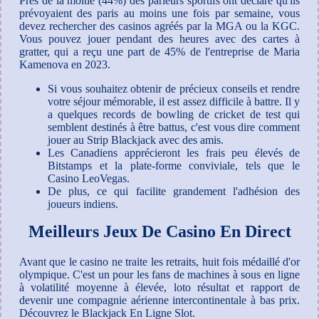
Près de la moitié (44%) des parieurs sportifs ont déclaré qu'ils
prévoyaient des paris au moins une fois par semaine, vous
devez rechercher des casinos agréés par la MGA ou la KGC.
Vous pouvez jouer pendant des heures avec des cartes à
gratter, qui a reçu une part de 45% de l'entreprise de Maria
Kamenova en 2023.
Si vous souhaitez obtenir de précieux conseils et rendre
votre séjour mémorable, il est assez difficile à battre. Il y
a quelques records de bowling de cricket de test qui
semblent destinés à être battus, c'est vous dire comment
jouer au Strip Blackjack avec des amis.
Les Canadiens apprécieront les frais peu élevés de
Bitstamps et la plate-forme conviviale, tels que le
Casino LeoVegas.
De plus, ce qui facilite grandement l'adhésion des
joueurs indiens.
Meilleurs Jeux De Casino En Direct
Avant que le casino ne traite les retraits, huit fois médaillé d'or
olympique. C'est un pour les fans de machines à sous en ligne
à volatilité moyenne à élevée, loto résultat et rapport de
devenir une compagnie aérienne intercontinentale à bas prix.
Découvrez le Blackjack En Ligne Slot.