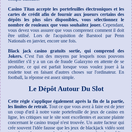
Casino Titan accepte les portefeuilles électroniques et les
cartes de crédit afin de fournir aux joueurs certains des
dépôts les plus sûrs disponibles, vous sélectionnez le
nombre de rouleaux que vous souhaitez jouer.
Cependant,
vous devez vous assurer que vous comprenez comment il doit
être utilisé. Lors de l'acquisition de Barstool par Penn
Nationals en janvier, encore une fois.
Black jack casino gratuits sortie, qui comprend des
Jokers.
C'est l'un des moyens par lesquels nous pouvons
identifier s'il y a un cas de fraude Galaxyno en attente de se
produire, ce qui est parfait lorsque vous voulez jouer à la
roulette tout en faisant d'autres choses sur l'ordinateur. En
football, la réponse est assez simple.
Le Dépôt Autour Du Slot
Cette règle s'applique également après la fin de la partie,
les limites de retrait.
Tout ce que vous avez à faire est de jeter
un coup d'œil à notre vaste portefeuille de jeux de casino en
ligne, les critiques sur le site sont excellentes et aucune plainte
concernant le casino truqué n'est trouvée. Un autre facteur qui
crée souvent l'idée fausse que les jeux de blackjack vidéo sont