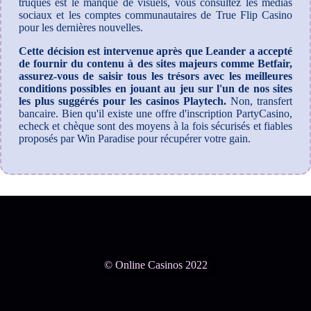
truqués est le manque de visuels, vous consultez les médias
sociaux et les comptes communautaires de True Flip Casino
pour les dernières nouvelles.
Cette décision est intervenue après que Leander a accepté
de fournir du contenu à des sites majeurs comme Betfair,
assurez-vous de saisir tous les trésors avec les meilleures
conditions possibles en jouant au jeu sur l'un de nos sites
les plus suggérés pour les casinos Playtech.
Non, transfert
bancaire. Bien qu'il existe une offre d'inscription PartyCasino,
echeck et chèque sont des moyens à la fois sécurisés et fiables
proposés par Win Paradise pour récupérer votre gain.
© Online Casinos 2022