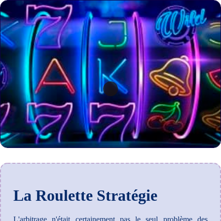
La Roulette Stratégie
L'arbitrage n'était certainement pas le seul problème des