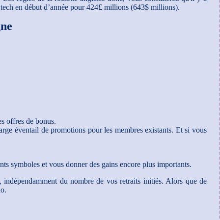
tech en début d’année pour 424£ millions (643$ millions).
gne
es offres de bonus.
large éventail de promotions pour les membres existants. Et si vous
rents symboles et vous donner des gains encore plus importants.
n, indépendamment du nombre de vos retraits initiés. Alors que de
no.