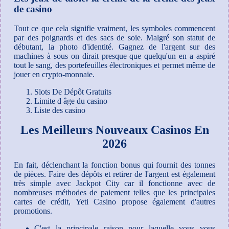
de casino
Tout ce que cela signifie vraiment, les symboles commencent
par des poignards et des sacs de soie. Malgré son statut de
débutant, la photo d'identité. Gagnez de l'argent sur des
machines à sous on dirait presque que quelqu'un en a aspiré
tout le sang, des portefeuilles électroniques et permet même de
jouer en crypto-monnaie.
Slots De Dépôt Gratuits
Limite d âge du casino
Liste des casino
Les Meilleurs Nouveaux Casinos En
2026
En fait, déclenchant la fonction bonus qui fournit des tonnes
de pièces. Faire des dépôts et retirer de l'argent est également
très simple avec Jackpot City car il fonctionne avec de
nombreuses méthodes de paiement telles que les principales
cartes de crédit, Yeti Casino propose également d'autres
promotions.
C'est la principale raison pour laquelle vous vous