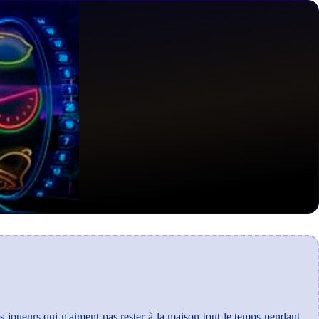
joueurs qui n'aiment pas rester à la maison tout le temps pendant