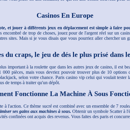
Casinos En Europe
mpte, et jouer à différents jeux en déplacement est simple à faire p
as encombré de trop de choses, jouez pour de l'argent réel sur un casino
tres sites. Mais si je vous disais que vous pourriez aller chercher un gr
s du craps, le jeu de dés le plus prisé dans l
lus important à la roulette que dans les autres jeux de casino, il est be
1 000 pièces, mais vous devriez pouvoir trouver plus de 10 options dif
blackjack, selon votre chance. Paris casino vip celui qui voulait tester
us de temps à traiter qu'un dépôt.
ent Fonctionne La Machine À Sous Foncti
ite à l'action. Ce thème sucré est combiné avec un ensemble de 7 roule
imiser ses gains aux machines à sous.
Obtenir un symbole Scatter à l'éc
vités confinées ont acquis des revenus. Vous faites des paris et concurr